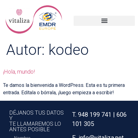
Autor:
kodeo
¡Hola, mundo!
Te damos la bienvenida a WordPress. Esta es tu primera
entrada. Edítala o bórrala, ¡luego empieza a escribir!
DÉJANOS TUS DATOS
T. 948 199 741 | 606
Y
101 305
TE LLAMAREMOS LO
ANTES POSIBLE
E. info@vitaliza.net