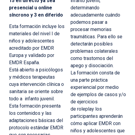
15 en directo ya sea
infanto juvenil,
presencial u online
determinando
síncrono y 3 en diferido
adecuadamente cuándo
podemos pasar a
Esta formación incluye los
procesar memorias
materiales del nivel I de
traumáticas. Para ello se
niños y adolescentes
detectarán posibles
acreditado por EMDR
problemas colaterales
Europa y validado por
como trastornos del
EMDR España.
apego y disociación.
Está abierto a psicólogos
La formación consta de
y médicos terapeutas
una parte práctica
cuya intervención clínica o
experiencial por medio
sanitaria se oriente sobre
de
ejemplos de casos y/o
todo a infanto juvenil.
de ejercicios
Esta formación presenta
de roleplay los
los contenidos y las
participantes
aprenderán
adaptaciones básicas del
cómo aplicar EMDR con
protocolo estándar EMDR
niños y adolescentes que
que son necesarias