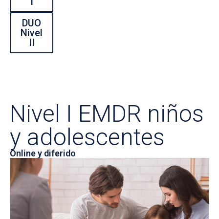
I
DUO
Nivel
II
Nivel I EMDR niños
y adolescentes
Online y diferido