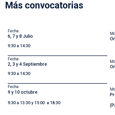
Más convocatorias
Fecha
Mo
6, 7 y 8 Julio
On
9:30 a 14:30
Fecha
Mo
2, 3 y 4 Septiembre
On
9:30 a 14:30
Fecha
Mo
9 y 10 octubre
Pr
9:30 a 13:30 y 15:00 a 18:30
(P