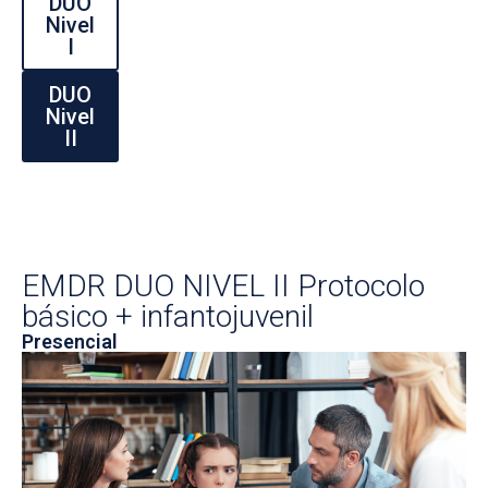
DUO
Nivel
I
DUO
Nivel
II
EMDR DUO NIVEL II Protocolo
básico + infantojuvenil
Presencial