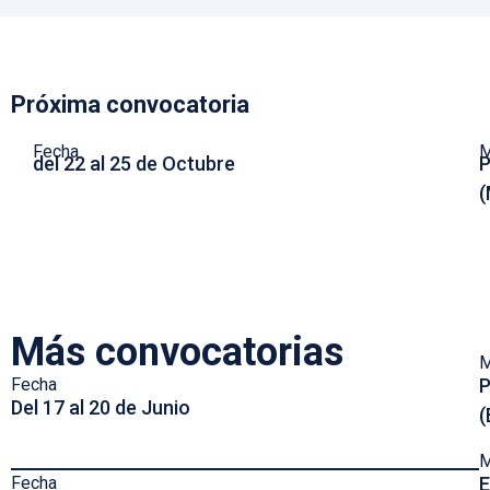
Próxima convocatoria
Fecha
M
del 22 al 25 de Octubre
P
(
Más convocatorias
M
P
Fecha
Del 17 al 20 de Junio
(
M
E
Fecha