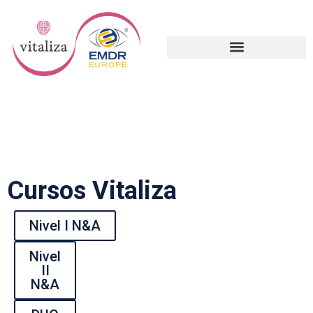
Cursos Vitaliza
Nivel I N&A
Nivel
II
N&A