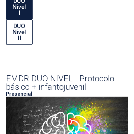
DUO
Nivel
I
DUO
Nivel
II
EMDR DUO NIVEL I Protocolo
básico + infantojuvenil
Presencial