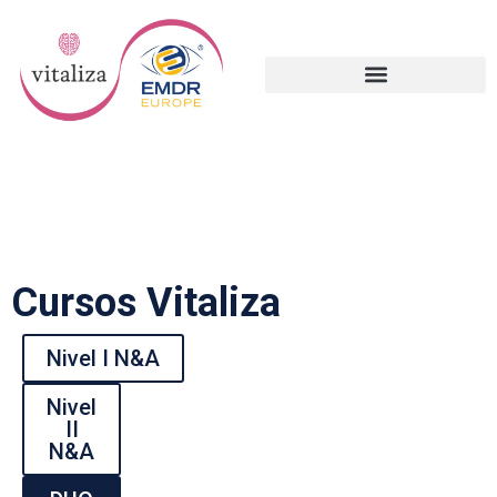
Cursos Vitaliza
Nivel I N&A
Nivel
II
N&A