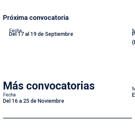
Próxima convocatoria
Fecha
M
Del 17 al 19 de Septiembre
P
(
Más convocatorias
M
E
Fecha
Del 16 a 25 de Noviembre