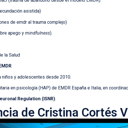
nací
(trauma de abandono desde el modelo EMDR).
fecundación asistida)
iones de emdr al trauma complejo)
obre apego y
mindfulness
).
de la Salud
 EMDR
.
 niños y adolescentes desde 2010.
aria en psicología (HAP) de EMDR España e Italia, en coordinac
Neuronal Regulation (ISNR)
.
cia de Cristina Cortés V